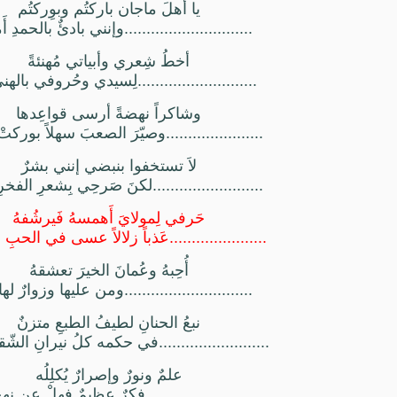
يا أهلَ ماجان باركتُم وبوِركتُم
.............................وإنني بادئٌ بالحمدِ أَ
أخطُ شِعري وأبياتي مُهنئةً
...........................لِسيدي وحُروفي بالهن
وشاكراً نهضةً أرسى قواعِدها
......................وصيّرَ الصعبَ سهلاً بوركت
لاَ تستخفوا بنبضي إنني بشرٌ
.........................لكنَ صَرحِي بِشعرِ الفخرِ 
حَرفي لِمولايَ أَهمسهُ فَيرشُفهُ
......................عَذباً زلالاً عسى في الحبِ 
أُحِبهُ وعُمانَ الخيرَ تعشقهُ
.............................ومن عليها وزوارٌ لها 
نبعُ الحنانِ لطيفُ الطبعِ متزنٌ
.........................في حكمه كلُ نيرانِ الش
علمٌ ونورٌ وإصرارٌ يُكلِلُه
...........................فكرٌ عظيمٌ فهلْ عن نهج