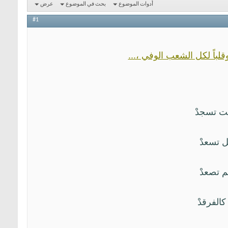
أدوات الموضوع
بحث في الموضوع
عرض
#1
قلباً لكل الشعب الوفي ،...
أتت تسجدْ
فَل تسعدْ
كم تصعدْ
 كالفرقدْ