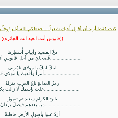
كنت فقط أريد أن أقول أُحبك شعراً ....حفظكم الله أبا رؤوفاً و
((قابوس أنت العيد انت الجائزه))
دعْ القصيدَ وأبياتٍ أُسطِرها
........................فُصحايَ مِن أجلِ قابوسٍ 
لبيكَ لبيكَ يا مولاي تامُرني
...........................أمراً وأفديكَ يا مولاي 
رمزُ العدالةِ تاجُ العربِ منزلةً
...........................علت بإسمكَ لا زالت بِ
يابنَ الكِرام سعيدٌ ثم تيمورٌ
...........................من بعدهِم فيصلٌ يزدانُ
أزدٌ علوا بأصولِ الأرضِ قاطبةً