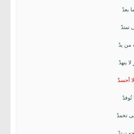
ما بعدْ
ى تمتدْ
ْ من يدْ
لا ينهدْ
لا أحسدْ
تُوفدْ
ّقى تخمدْ
ِه نرتدْ