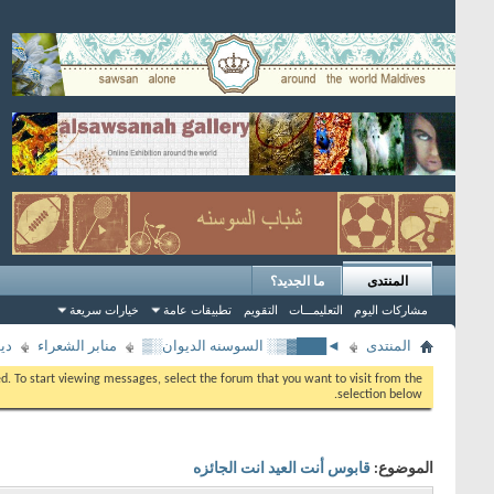
المنتدى
ما الجديد؟
مشاركات اليوم
التعليمـــات
التقويم
تطبيقات عامة
خيارات سريعة
المنتدى
◄███▓▒░ السوسنه الديوان░▒
منابر الشعراء
دي
eed. To start viewing messages, select the forum that you want to visit from the
selection below.
الموضوع:
قابوس أنت العيد انت الجائزه