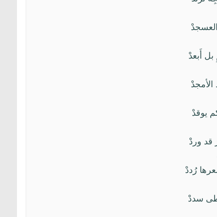
 والعسجدْ
 بل أَبعدْ
 الأمجدْ
ِكم يوقدْ
ُ قد وردْ
عرها رُددْ
خُطى سددْ