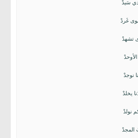
دي سَيدْ
وى غَردْ
رى تشهدْ
 الأوحدْ
نا نوجدْ
نا يخلدْ
كم نولدْ
ُ المجدْ