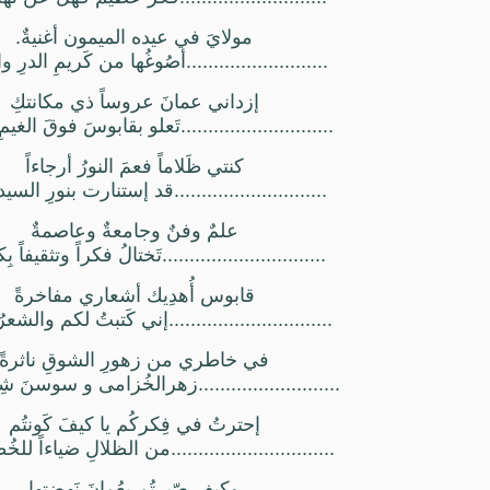
مولايَ في عيده الميمون أغنيةٌ.
..........................أصُوغُها من كَريمِ الدرِ
إزداني عمانَ عروساً ذي مكانتكِ
............................تَعلو بقابوسَ فوقَ الغيمِ
كنتي ظَلاماً فعمَ النورُ أرجاءاً
............................قد إستنارت بنورِ السيد
علمٌ وفنٌ وجامعةٌ وعاصمةٌ
..............................تَختالُ فكراً وتثقيفاً ب
قابوس أُهدِيك أشعاري مفاخرةً
..............................إني كَتبتُ لكم والشعر
في خاطري من زهورِ الشوقِ ناثرةً
..........................زهرالخُزامى و سوسنَ شِ
إحترتُ في فِكركُم يا كيفَ كَونتُم
..............................من الظلالِ ضياءاً لل
وكيف صّيرتُم بِعُمانَ نَهضتها