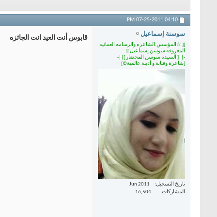
07-25-2011
04:10 PM
سوسنة إسماعيل
قابوس أنت العيد انت الجائزه
][ ☆المؤسس:الشاعره والرسامه العمانيه
المعروفه سوسن إسماعيل ][
-||[ السيده سوسن المحضار ]||-
[شاعرة وفنانة و أديبة عالمية©]
تاريخ التسجيل
Jun 2011
المشاركات
16,504