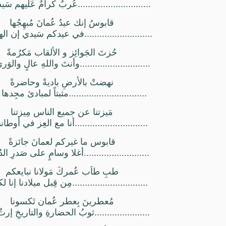
.............................عُربٌ كرامٌ عَليهم سَي
قابوسُ إنك عيدُ عُمانَ مُبهِجُها
...........................في عيدكم سَيدي إن اله
حُزتَ الجَوائِز و الألقاب مَكرُمةً
............................وأنتَ واللهِ عالٍ والوَ
نهضتْ بالأرضِ باديةً وحاضرةً
...............................مثبتاً لمبادئ مجِدها
مَيزتنا عن جميع الناس مِيزتن
ا
.............................أنا مع العِز في أوطان
قابوس ما غيركم لعمانَ جائزةً
..........................أغلا وسامٍ على صَدرِ الدُ
طبِ طاَب عُمركَ مَولانا نبايعكم
..............................مِن قِبل ميلادنا إنا ل
مُعطرينَ بِعطر عُمان تَكسونا
......................ثوبُ الحضارةِ والتاريخِ إرث