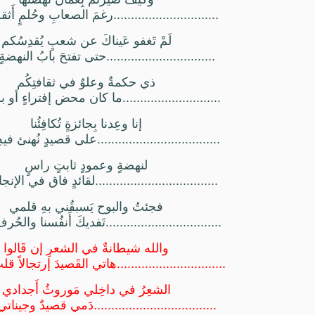
..............................رغمَ الصعابِ وحُلمٍ أَث
لَمْ تَغفو عَيناكَ عن شعبٍ يُقدِسُكم
...............................حتى تفتحَ بابُ النهضة
ذي حكمةٌ وعلوٌ في ثقافتِكُم
............................ما كان محض إفتراءٍ أو ب
إنا وعِدنا بِجائزةٍ تُكافِئُنا
...................................على قصيدٍ نُهنئ في
لنهضةٍ وعمودٍ ثابتٍ راسٍ
...................................لقائدٍ فاق في الإنج
فجئتُ والبوح يَسبقُني بهِ قلمي
.................................تَفديكَ أَنفُسنا والحُ
والله شيطانةٌ في الشعرِ إن قَالوا
...............................هاتي القَصيدَ إرتجالاً ق
الشعِرُ في داخِلي مَوروثُ أَجدادي
...................................دَمي قصيدٌ وجيناتي