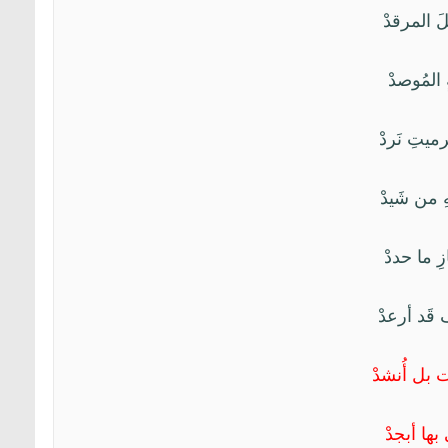
قلَ المرقدْ
ٍ المُوصدْ
رميتِ نَردْ
هِ من شَيدْ
ازِ ما حددْ
رف قَد أرعدْ
لت بل أُنشدْ
 بها أبجدْ