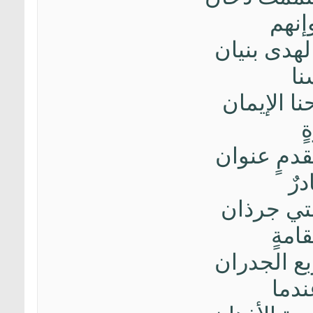
إنهم
 الهدى بنيان
نا
وحنا الإيمان
ٍ
ل تقدمٍ عنوان
رٌ
حسبتي جرذان
امةٍ
 أربع الجدران
ندما