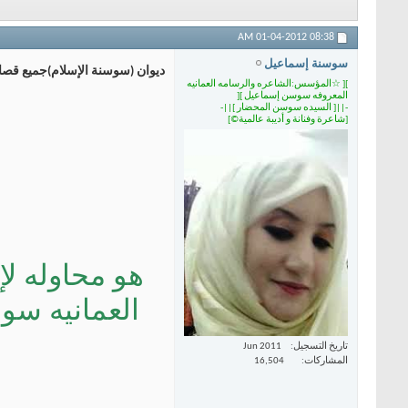
01-04-2012
08:38 AM
سوسنة إسماعيل
ديوان (سوسنة الإسلام)جميع قصا
][ ☆المؤسس:الشاعره والرسامه العمانيه
المعروفه سوسن إسماعيل ][
-||[ السيده سوسن المحضار ]||-
[شاعرة وفنانة و أديبة عالمية©]
هو محاوله لإ
العمانيه سو
تاريخ التسجيل
Jun 2011
المشاركات
16,504