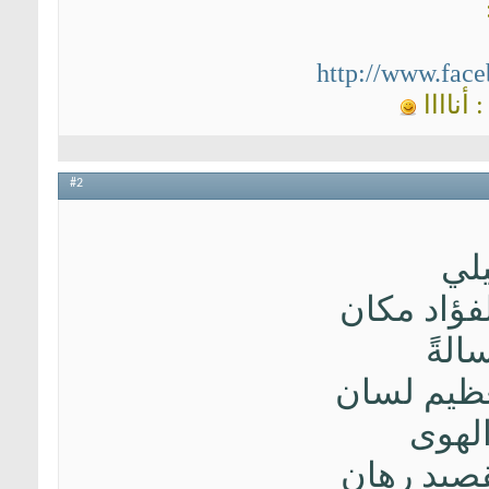
http://www.fac
أناااا
#2
لي
 الفؤاد مكان
الةً
العظيم لسان
الهوى
القصيدِ رهان