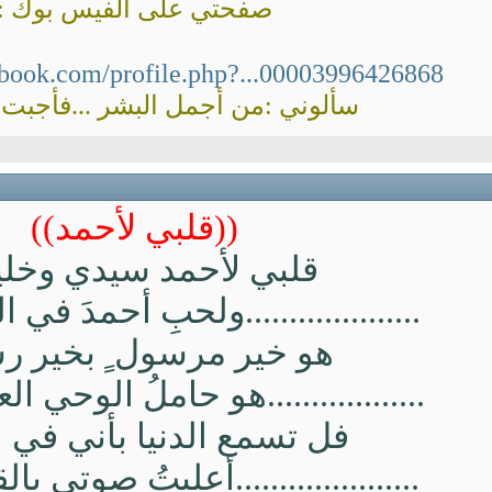
صفحتي على الفيس بوك :
ebook.com/profile.php?...00003996426868
سألوني :من أجمل البشر ...فأجبت : 
((قلبي لأحمد))
قلبي لأحمد سيدي وخلي
....................ولحبِ أحمدَ في
هو خير مرسول ٍ بخير رس
..................هو حاملُ الوحي 
فل تسمع الدنيا بأني في 
.....................أعليتُ صوتي ب