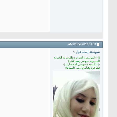
01-04-2012
09:53 AM
سوسنة إسماعيل
][ ☆المؤسس:الشاعره والرسامه العمانيه
المعروفه سوسن إسماعيل ][
-||[ السيده سوسن المحضار ]||-
[شاعرة وفنانة و أديبة عالمية©]