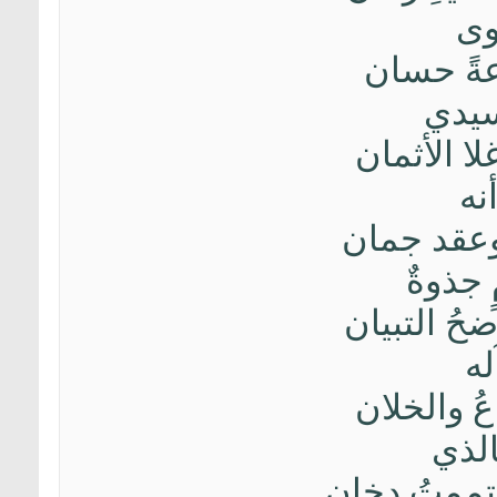
وى
وعةً حسان
سيدي
ه غلا الأثمان
نه
بٌ وعقد جمان
جذوةٌ
اضحُ التبيان
له
باعُ والخلان
الذي
إشتممتُ دخان