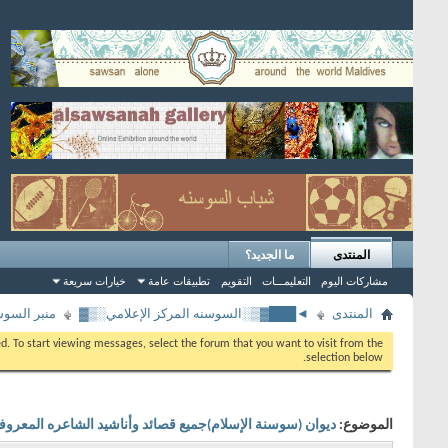
المنتدى
ما الجديد؟
مشاركات اليوم
التعليمـــات
التقويم
تطبيقات عامة
خيارات سريعة
المنتدى
◄███▓▒░السوسنه المركز الإعلامي░▒▓
منبر السوس
eed. To start viewing messages, select the forum that you want to visit from the
selection below.
الموضوع:
ديوان (سوسنة الإسلام)جميع قصائد وأناشيد الشاعره المعرو