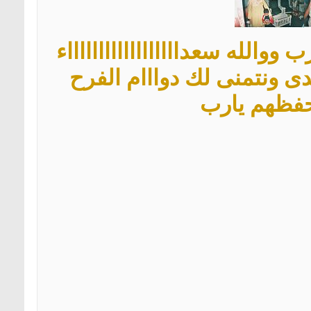
والله سعدااااااااااااااااااء
 ونتمنى لك دوااام الفرح
حفظهم يارب