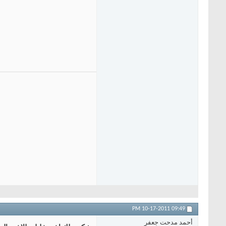
10-17-2011
09:49 PM
أحمد مدحت جعفر