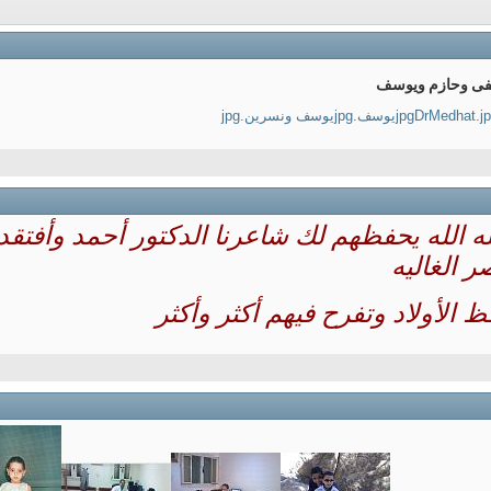
طفى وحازم ويوسف
DrMedhat.j
يوسف.jpg
يوسف ونسرين.jpg
لله الله يحفظهم لك شاعرنا الدكتور أحمد وأفت
 الغاليه
 الأولاد وتفرح فيهم أكثر وأكثر