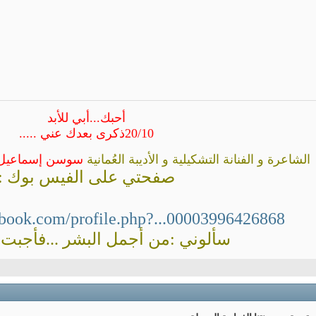
أحبك...أبي للأبد
20/10ذكرى بعدك عني .....
الشاعرة و الفنانة التشكيلية و الأديبة العُمانية
سوسن إسماعيل
صفحتي على الفيس بوك :
ebook.com/profile.php?...00003996426868
سألوني :من أجمل البشر ...فأجبت : 