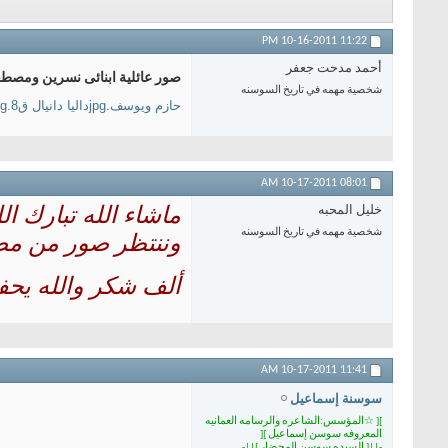
10-16-2011
11:22 PM
أحمد مدحت جعفر
صور عائلية ابنائى نسرين ومص
شخصية مهمه في تاريخ السوسنه
حازم ويوسف.jpg
داليا دانيال ق8.jpg
pg
10-17-2011
08:01 AM
ماشاء الله تبارك ا
خليل المحبه
شخصية مهمه في تاريخ السوسنه
وننتظر صور من مصر
ألف شكر والله يحفظ
10-17-2011
11:41 AM
سوسنة إسماعيل
][ ☆المؤسس:الشاعره والرسامه العمانيه
المعروفه سوسن إسماعيل ][
-||[ السيده سوسن المحضار ]||-