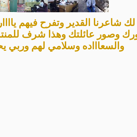
ك شاعرنا القدير وتفرح فيهم ياااارب و
رك وصور عائلتك وهذا شرف للمنتدى
والسعاااده وسلامي لهم وربي ي