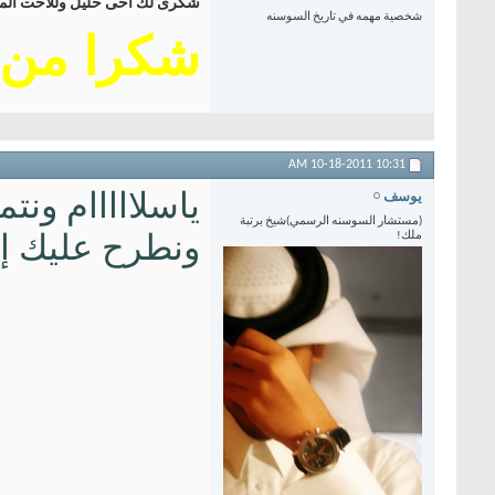
شكرى لك اخى خليل وللاخت المحت
شخصية مهمه في تاريخ السوسنه
شكرا من 
10-18-2011
10:31 AM
ياسلااااام ونت
يوسف
(مستشار السوسنه الرسمي)شيخ برتبة
ونطرح عليك إس
ملك!