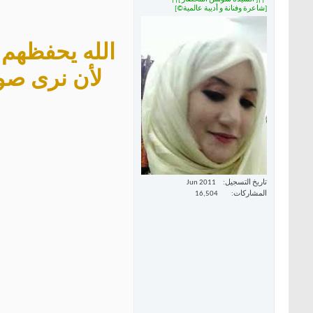
[شاعرة وفنانة و أديبة عالمية©]
الله يحفظهم ل
لأن نرى صو
تاريخ التسجيل
Jun 2011
المشاركات
16,504