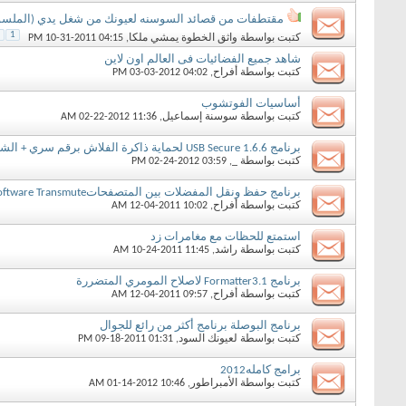
مقتطفات من قصائد السوسنه لعيونك من شغل يدي (الملسو
1
كتبت بواسطة
واثق الخطوة يمشي ملكا
‏, 10-31-2011 04:15 PM
شاهد جميع الفضائيات فى العالم اون لاين
كتبت بواسطة
أفراح
‏, 03-03-2012 04:02 PM
أساسيات الفوتشوب
كتبت بواسطة
سوسنة إسماعيل
‏, 02-22-2012 11:36 AM
برنامج USB Secure 1.6.6 لحماية ذاكرة الفلاش برقم سري + الشرح كامل
كتبت بواسطة
_
‏, 02-24-2012 03:59 PM
برنامج حفظ ونقل المفضلات بين المتصفحاتDarq Software Transmute
كتبت بواسطة
أفراح
‏, 12-04-2011 10:02 AM
استمتع للحظات مع مغامرات زد
كتبت بواسطة
راشد
‏, 10-24-2011 11:45 AM
برنامج Formatter3.1 لاصلاح المومري المتضررة
كتبت بواسطة
أفراح
‏, 12-04-2011 09:57 AM
برنامج البوصلة برنامج أكثر من رائع للجوال
كتبت بواسطة
لعيونك السود
‏, 09-18-2011 01:31 PM
برامج كامله2012
كتبت بواسطة
الأمبراطور
‏, 01-14-2012 10:46 AM