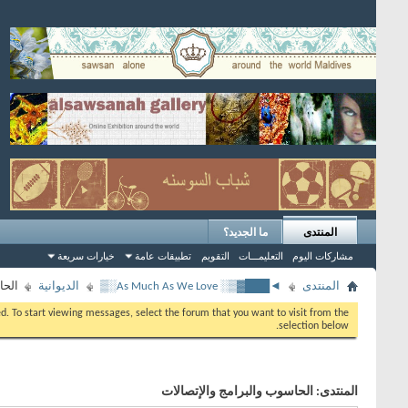
المنتدى
ما الجديد؟
مشاركات اليوم
التعليمـــات
التقويم
تطبيقات عامة
خيارات سريعة
المنتدى
◄███▓▒░ As Much As We Love░▒
الديوانية
الحا
eed. To start viewing messages, select the forum that you want to visit from the
selection below.
المنتدى:
الحاسوب والبرامج والإتصالات