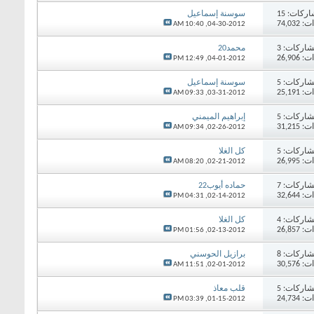
اركات:
15
سوسنة إسماعيل
74,03
10:40 AM
04-30-2012,
اركات:
3
محمد20
26,90
12:49 PM
04-01-2012,
اركات:
5
سوسنة إسماعيل
25,19
09:33 AM
03-31-2012,
اركات:
5
إبراهيم الميمني
31,21
09:34 AM
02-26-2012,
اركات:
5
كل الغلا
26,99
08:20 AM
02-21-2012,
اركات:
7
حماده أيوب22
32,64
04:31 PM
02-14-2012,
اركات:
4
كل الغلا
26,85
01:56 PM
02-13-2012,
اركات:
8
برازيل الحوسني
30,57
11:51 AM
02-01-2012,
اركات:
5
قلب معاذ
24,73
03:39 PM
01-15-2012,