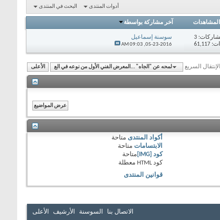
أدوات المنتدى
البحث في المنتدى
المشاهدات
آخر مشاركة بواسطة
اركات:
3
سوسنة إسماعيل
61,11
09:03 AM
05-23-2016,
لإنتقال السريع
لمحه عن "الجاه" ...المعرض الفني الأول من نوعه في الع
الأعلى
أكواد المنتدى
متاحة
الابتسامات
متاحة
كود [IMG]
متاحة
كود HTML
معطلة
قوانين المنتدى
الاتصال بنا
السوسنة
الأرشيف
الأعلى