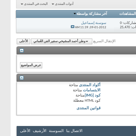
أدوات المنتدى
البحث في المنتدى
المشاهدات
آخر مشاركة بواسطة
اركات:
0
سوسنة إسماعيل
25,47
11:39 AM
09-01-2012,
الإنتقال السريع
وطن أحمد المشيخي سفير الفن العُماني
الأعلى
أكواد المنتدى
متاحة
الابتسامات
متاحة
كود [IMG]
متاحة
كود HTML
معطلة
قوانين المنتدى
الاتصال بنا
السوسنة
الأرشيف
الأعلى