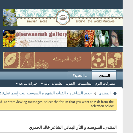
المنتدى
ما الجديد؟
مشاركات اليوم
التعليمـــات
التقويم
تطبيقات عامة
خيارات سريعة
المنتدى
جديد الشاعره و الفنانه الشهيره السوسنه بنت إسماعيل2018
eed. To start viewing messages, select the forum that you want to visit from the
selection below.
المنتدى:
السوسنه و الثأر اليماني الشاعر خالد الحمري