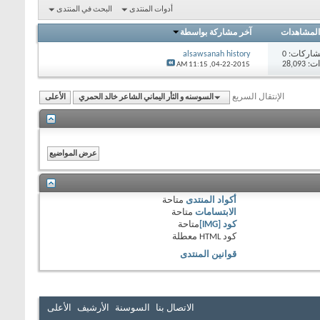
أدوات المنتدى
البحث في المنتدى
المشاهدات
آخر مشاركة بواسطة
اركات:
0
alsawsanah history
28,09
11:15 AM
04-22-2015,
الإنتقال السريع
السوسنه و الثأر اليماني الشاعر خالد الحمري
الأعلى
أكواد المنتدى
متاحة
الابتسامات
متاحة
كود [IMG]
متاحة
كود HTML
معطلة
قوانين المنتدى
الاتصال بنا
السوسنة
الأرشيف
الأعلى