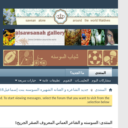
المنتدى
ما الجديد؟
مشاركات اليوم
التعليمـــات
التقويم
تطبيقات عامة
خيارات سريعة
المنتدى
جديد الشاعره و الفنانه الشهيره السوسنه بنت إسماعيل2018
eed. To start viewing messages, select the forum that you want to visit from the
selection below.
المنتدى:
السوسنه و الشاعر العماني المعروف الصقر الجريح1