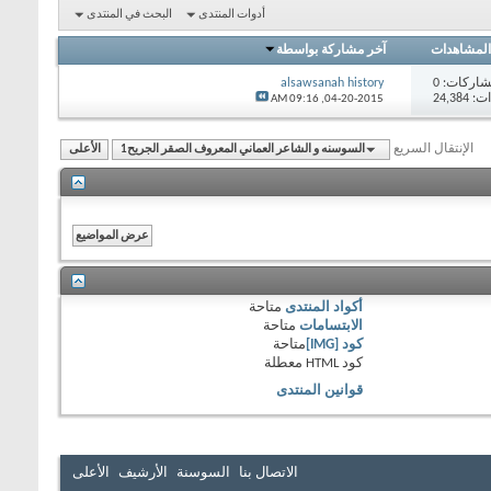
أدوات المنتدى
البحث في المنتدى
المشاهدات
آخر مشاركة بواسطة
اركات:
0
alsawsanah history
24,38
09:16 AM
04-20-2015,
الإنتقال السريع
السوسنه و الشاعر العماني المعروف الصقر الجريح1
الأعلى
أكواد المنتدى
متاحة
الابتسامات
متاحة
كود [IMG]
متاحة
كود HTML
معطلة
قوانين المنتدى
الاتصال بنا
السوسنة
الأرشيف
الأعلى