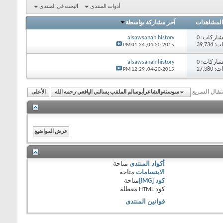
أدوات المنتدى
البحث في المنتدى
المشاهدات
آخر مشاركة بواسطة
اركات:
0
alsawsanah history
39,73
01:24 PM
04-20-2015,
اركات:
0
alsawsanah history
27,38
12:29 PM
04-20-2015,
نتقال السريع
سوسنةوالشاعرأبوسالم الملقب يسالني اليافعي-رحمه الله
الأعلى
أكواد المنتدى
متاحة
الابتسامات
متاحة
كود [IMG]
متاحة
كود HTML
معطلة
قوانين المنتدى