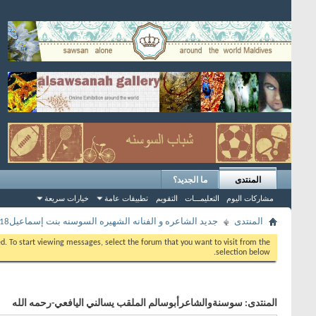
المنتدى
ما الجديد؟
مشاركات اليوم
التعليمـــات
التقويم
تطبيقات عامة
خيارات سريعة
المنتدى
جديد الشاعره و الفنانه الشهيره السوسنه بنت إسماعيل2018
eed. To start viewing messages, select the forum that you want to visit from the
selection below.
المنتدى:
سوسنةوالشاعرأبوسالم الملقب يسالني اليافعي-رحمه الله