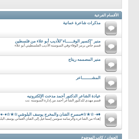
الأقسام الفرعية
مذكرات شاعرة عمانية
منبر "إكسير الوفــــــاء"للأديب أبو علاء من فلسطين
قسم خاص برمز الوفاء وفي السوسنه الأديب الفلسطيني أبو علاء
منبر المصممه ريتاج
المشــــــــاعر
عيادة الشاعر الدكتور أحمد مدحت الإلكترونيه
قسم مهدى للدكتور الشاعر أحمد من إدارة السوسنه .نت
●•۰☆★☆•مسرح الفنان والمخرج يوسف البلوشي☆★☆•۰•●
إهداء من الشاعره والرسامه سوسن إسماعيل إلى الفنان العماني يوسف الب
العنوان
/
كاتب الموضوع