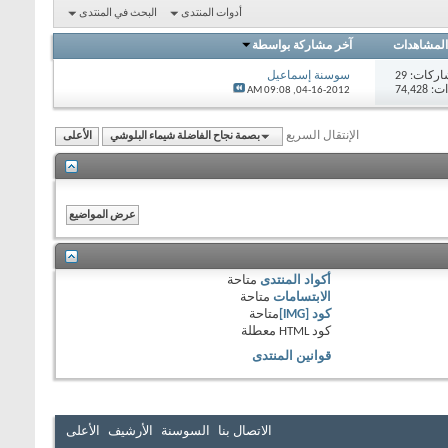
أدوات المنتدى
البحث في المنتدى
المشاهدات
آخر مشاركة بواسطة
اركات:
29
سوسنة إسماعيل
74,42
09:08 AM
04-16-2012,
الإنتقال السريع
بصمة نجاح الفاضلة شيماء البلوشي
الأعلى
أكواد المنتدى
متاحة
الابتسامات
متاحة
كود [IMG]
متاحة
كود HTML
معطلة
قوانين المنتدى
الاتصال بنا
السوسنة
الأرشيف
الأعلى