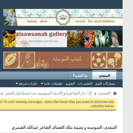
المنتدى
ما الجديد؟
مشاركات اليوم
التعليمـــات
التقويم
تطبيقات عامة
خيارات سريعة
المنتدى
▒░ دار الشاعرة و الاديبة السوسنه بنت إسماعيل للنشر
eed. To start viewing messages, select the forum that you want to visit from the
selection below.
المنتدى:
السوسنه و بصمة ملك القصائد الشاعر عبدالله الشمري