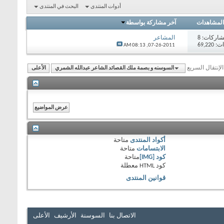
أدوات المنتدى
البحث في المنتدى
المشاهدات
آخر مشاركة بواسطة
اركات:
8
المشاعر
69,22
08:13 AM
07-26-2011,
الإنتقال السريع
السوسنه و بصمة ملك القصائد الشاعر عبدالله الشمري
الأعلى
أكواد المنتدى
متاحة
الابتسامات
متاحة
كود [IMG]
متاحة
كود HTML
معطلة
قوانين المنتدى
الاتصال بنا
السوسنة
الأرشيف
الأعلى