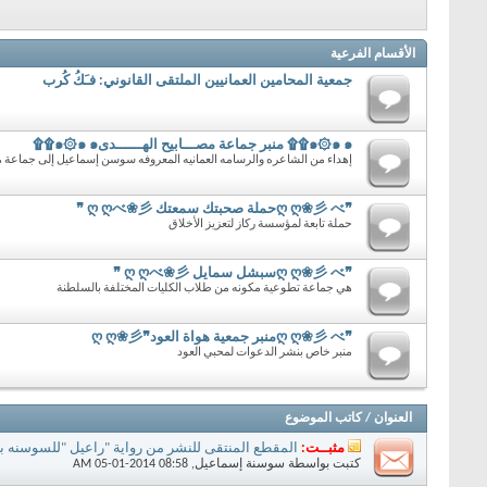
الأقسام الفرعية
جمعية المحامين العمانيين الملتقى القانوني: فـَكُ كُرب
๑۞๑ ๑۩۩ منبر جماعة مصـــابيح الهــــــدى๑۞๑ ๑۩۩
إهداء من الشاعره والرسامه العمانيه المعروفه سوسن إسماعيل إلى جماعة م
❞ღ ღ❀彡 べحملة صحبتك سمعتك ღ ღべ❀彡 ❞
حملة تابعة لمؤسسة ركاز لتعزيز الأخلاق
❞ღ ღ❀彡 べسبشل سمايل ღ ღべ❀彡 ❞
هي جماعة تطوعية مكونه من طلاب الكليات المختلفة بالسلطنة
❞ღ ღ❀彡 べمنبر جمعية هواة العود❞ღ ღ❀彡
منبر خاص بنشر الدعوات لمحبي العود
العنوان
/
كاتب الموضوع
مثبــت:
المقطع المنتقى للنشر من رواية "راعيل "للسوسنه 
كتبت بواسطة
سوسنة إسماعيل
‏, 05-01-2014 08:58 AM