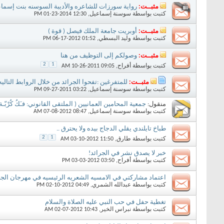
مثبــت:
رواية سورزات للشاعره والأديبة السوسنه بنت إسما
كتبت بواسطة
سوسنة إسماعيل
‏, 01-23-2014 12:30 PM
مثبــت:
أوبريت جامعة الملك فيصل ( قوة )
كتبت بواسطة
وليد البسطي
‏, 06-17-2012 01:52 PM
مثبــت:
وصولكم إلى التوظيف من هنا
2
1
كتبت بواسطة
أفراح
‏, 10-26-2011 09:05 AM
مثبــت:
للمتفرغين :تفحوا الجرائد من خلال الروابط التاليه
كتبت بواسطة
سوسنة إسماعيل
‏, 09-27-2011 03:22 PM
منقول:
جمعية المحامين العمانيين ( الملتقى القانوني: فـَكُ كُرْبّـة
كتبت بواسطة
سوسنة إسماعيل
‏, 07-08-2012 08:47 AM
طباخ تايلندي يقلي الدجاج بيده ولا يحترق ..
2
1
كتبت بواسطة
طارق
‏, 03-10-2012 11:50 AM
خبر لا يصدق نشر في الجرائد!
كتبت بواسطة
أفراح
‏, 03-03-2012 03:50 PM
اعتماد مشاركتي في الامسيه الشعريه الرئيسيه في مهرجان الجناد
كتبت بواسطة
عبدالله الشمري
‏, 02-10-2012 04:49 PM
تغطية حفل في حب النبي عليه الصلاة والسلام
كتبت بواسطة
نبراس الخير
‏, 02-07-2012 10:43 AM