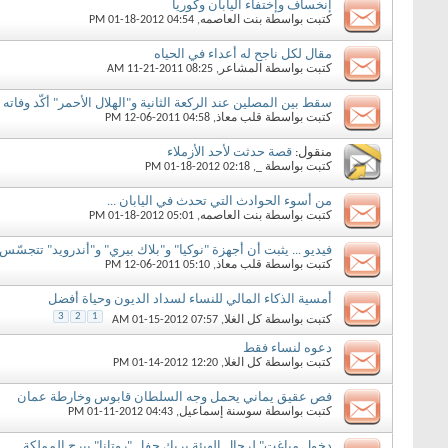
إنخساف وإختفاء اليابان وكوريا
كتبت بواسطة
بنت العاصمه
‏, 01-18-2012 04:54 PM
مقال لكل ناجح له أعداء في الحياه
كتبت بواسطة
المشاعر
‏, 11-21-2011 08:25 AM
سقط بين المصلين عند الركعة الثانية و"الهلال الأحمر" أكّد وفاته
كتبت بواسطة
قلب معاذ
‏, 12-06-2011 04:58 PM
منقول:
قصة حدثت لأحد الأزملاء
كتبت بواسطة
_
‏, 01-18-2012 02:18 PM
من أسوء الحوادث التي تحدث في اليابان ...
كتبت بواسطة
بنت العاصمه
‏, 01-18-2012 05:01 PM
فيديو ... يثبت أن أجهزة "نوكيا" و"بلاك بيري" و"أندرويد" تتجسّ
كتبت بواسطة
قلب معاذ
‏, 12-06-2011 05:10 PM
أمسية الذكاء المالي للنساء لسداد الديون وحياة أفضل
3
2
1
كتبت بواسطة
كل الغلا
‏, 01-15-2012 07:57 AM
دعوه لنساء فقط
كتبت بواسطة
كل الغلا
‏, 01-14-2012 12:20 PM
فص عقيق يماني يحمل وجه السلطان قابوس وخارطة عمان
كتبت بواسطة
سوسنة إسماعيل
‏, 01-11-2012 04:43 PM
دخول مباغت" لرجال الهيئة يربك حفل "روتانا" ببرج المملكة..