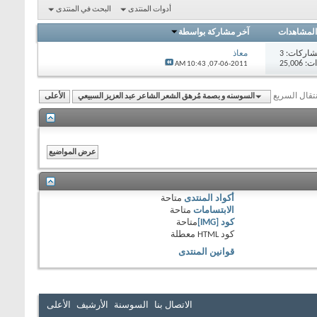
أدوات المنتدى
البحث في المنتدى
المشاهدات
آخر مشاركة بواسطة
اركات:
3
معاذ
25,00
10:43 AM
07-06-2011,
نتقال السريع
السوسنه و بصمة مُرهق الشعر الشاعر عبد العزيز السبيعي
الأعلى
أكواد المنتدى
متاحة
الابتسامات
متاحة
كود [IMG]
متاحة
كود HTML
معطلة
قوانين المنتدى
الاتصال بنا
السوسنة
الأرشيف
الأعلى