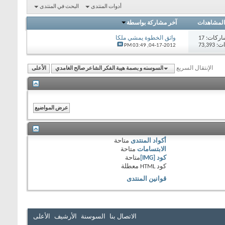
أدوات المنتدى
البحث في المنتدى
المشاهدات
آخر مشاركة بواسطة
اركات:
17
واثق الخطوة يمشي ملكا
73,39
03:49 PM
04-17-2012,
الإنتقال السريع
السوسنه و بصمة هيبة الفكر الشاعر صالح الغامدي
الأعلى
أكواد المنتدى
متاحة
الابتسامات
متاحة
كود [IMG]
متاحة
كود HTML
معطلة
قوانين المنتدى
الاتصال بنا
السوسنة
الأرشيف
الأعلى