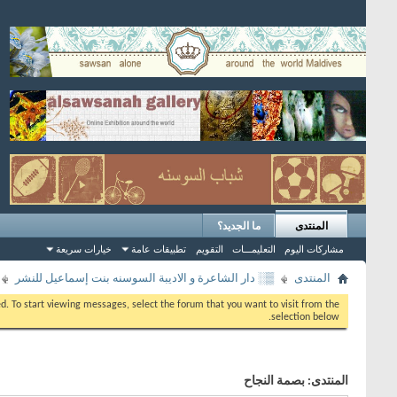
المنتدى
ما الجديد؟
مشاركات اليوم
التعليمـــات
التقويم
تطبيقات عامة
خيارات سريعة
المنتدى
▒░ دار الشاعرة و الاديبة السوسنه بنت إسماعيل للنشر
eed. To start viewing messages, select the forum that you want to visit from the
selection below.
المنتدى:
بصمة النجاح