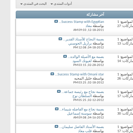
أدوات المنتدى
البحث في المنتدى
آخر مشاركة
لمواضيع: 1
Success Stamp with Egyptian...
ركات: 27
بواسطة
معاذ
09:03 AM
12-18-2011,
لمواضيع: 1
بصمة النجاح للأستاذ القدير...
ركات: 13
بواسطة
برازيل الحوسني
12:08 PM
04-18-2012,
لمواضيع: 1
بصمة مع الأصيلة الوالده...
ركات: 14
بواسطة
لعيونك السود
03:15 PM
02-28-2012,
لمواضيع: 1
Success Stamp with Omani star...
ركات: 26
بواسطة خليل المحبه
03:25 PM
02-18-2012,
لمواضيع: 1
بصمة نجاح مع رئيسة جماعة...
ركات: 17
بواسطة
السلطان نوح
05:25 PM
02-12-2012,
لمواضيع: 1
بصمة نجاح مع الفاضله شيماء...
ركات: 30
بواسطة
سوسنة إسماعيل
09:08 AM
04-16-2012,
لمواضيع: 1
بصمة الأستاذ الفاضل سليمان...
ركات: 17
بواسطة
قلب معاذ