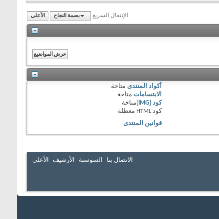
الإنتقال السريع
بصمة النجاح
الأعلى
أكواد المنتدى
متاحة
الابتسامات
متاحة
كود [IMG]
متاحة
كود HTML
معطلة
قوانين المنتدى
الاتصال بنا
السوسنة
الأرشيف
الأعلى