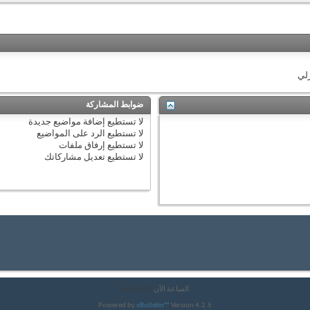
زلي
ضوابط المشاركة
لا تستطيع
إضافة مواضيع جديدة
لا تستطيع
الرد على المواضيع
لا تستطيع
إرفاق ملفات
لا تستطيع
تعديل مشاركاتك
الساعة الآن
05:21 AM
Powered by
vBulletin™
Version 4.2.5