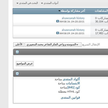
أدوات المنتدى
البحث في المنتدى
المشاهدات
آخر مشاركة بواسطة
اركات:
0
alsawsanah history
30,10
08:36 AM
04-20-2015,
اركات:
0
alsawsanah history
17,98
08:09 AM
04-20-2015,
الإنتقال السريع
السوسنه و واعي الفكر الشاعر محمد المضيبري
الأعلى
أكواد المنتدى
متاحة
الابتسامات
متاحة
كود [IMG]
متاحة
كود HTML
معطلة
قوانين المنتدى