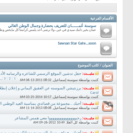
الأقسام الفرعية
سوسنة عُمــــــان للتعريف بحضارة وجمال الوطن الغالي
عمان بخير دامك سيدي في خير،،ولا نرضى أحد يلمس كرامتنا كل مايخص وطني
Sawsan Star Gate...soon
العنوان
/
كاتب الموضوع
مثبــت:
حفل تدشين الموقع الرسمي للشاعره والرسامه الأدي
...
3
2
1
كتبت بواسطة
سوسنة إسماعيل
‏, 06-13-2011 08:32 AM
مثبــت:
Carol
كتبت بواسطة
سوسنة إسماعيل
‏, 03-25-2014 10:17 AM
مثبــت:
أحبك ...مجموعة من قصائدي بمناسبة العيد الوطني ال
كتبت بواسطة
سوسنة إسماعيل
‏, 11-14-2013 08:08 AM
مثبــت:
رحبوووووووووووووووا معي همس المشاعر
كتبت بواسطة
كل الغلا
‏, 09-26-2012 10:49 AM
مثبــت:
أخواني جماهير وزوار السوسنه مسائكم سوسن ورورد