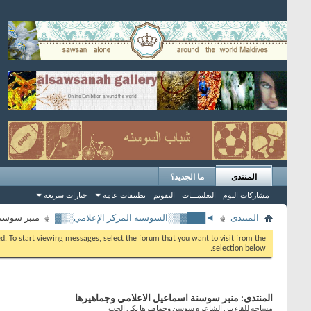
المنتدى
ما الجديد؟
مشاركات اليوم
التعليمـــات
التقويم
تطبيقات عامة
خيارات سريعة
المنتدى
◄███▓▒░السوسنه المركز الإعلامي░▒▓
منبر سوسنة
eed. To start viewing messages, select the forum that you want to visit from the
selection below.
المنتدى:
منبر سوسنة اسماعيل الاعلامي وجماهيرها
مساحه للقاء بين الشاعره سوسن وجماهيرها بكل الحب