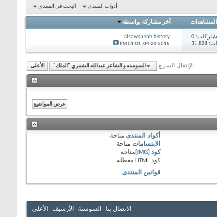
أدوات المنتدى
البحث في المنتدى
المشاهدات
آخر مشاركة بواسطة
اركات:
0
alsawsanah history
31,82
01:01 PM
04-20-2015,
الإنتقال السريع
السوسنه و الشاعر عبدالله الشمري "الملك"
الأعلى
أكواد المنتدى
متاحة
الابتسامات
متاحة
كود [IMG]
متاحة
كود HTML
معطلة
قوانين المنتدى
الاتصال بنا
السوسنة
الأرشيف
الأعلى