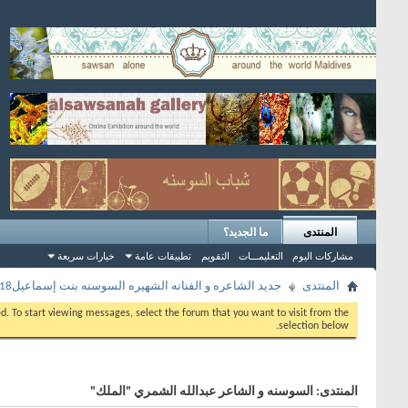
المنتدى
ما الجديد؟
مشاركات اليوم
التعليمـــات
التقويم
تطبيقات عامة
خيارات سريعة
المنتدى
جديد الشاعره و الفنانه الشهيره السوسنه بنت إسماعيل2018
eed. To start viewing messages, select the forum that you want to visit from the
selection below.
المنتدى:
السوسنه و الشاعر عبدالله الشمري "الملك"