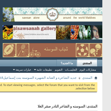
المنتدى
ما الجديد؟
مشاركات اليوم
التعليمـــات
التقويم
تطبيقات عامة
خيارات سريعة
المنتدى
جديد الشاعره و الفنانه الشهيره السوسنه بنت إسماعيل2018
eed. To start viewing messages, select the forum that you want to visit from the
selection below.
المنتدى:
السوسنه و الشاعر النادر صقر الغلا