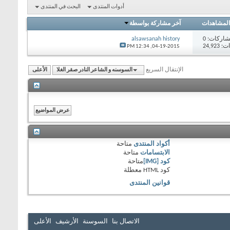
أدوات المنتدى
البحث في المنتدى
المشاهدات
آخر مشاركة بواسطة
اركات:
0
alsawsanah history
24,92
12:34 PM
04-19-2015,
الإنتقال السريع
السوسنه و الشاعر النادر صقر الغلا
الأعلى
أكواد المنتدى
متاحة
الابتسامات
متاحة
كود [IMG]
متاحة
كود HTML
معطلة
قوانين المنتدى
الاتصال بنا
السوسنة
الأرشيف
الأعلى