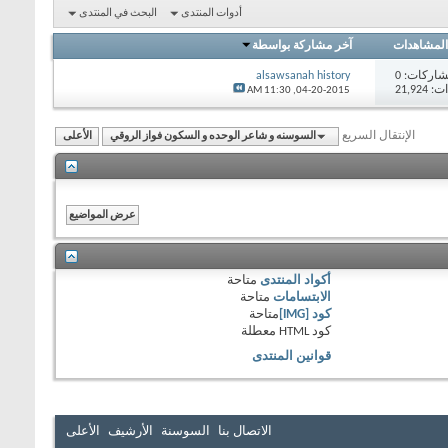
أدوات المنتدى
البحث في المنتدى
المشاهدات
آخر مشاركة بواسطة
اركات:
0
alsawsanah history
21,92
11:30 AM
04-20-2015,
الإنتقال السريع
السوسنه و شاعر الوحده و السكون فواز الروقي
الأعلى
أكواد المنتدى
متاحة
الابتسامات
متاحة
كود [IMG]
متاحة
كود HTML
معطلة
قوانين المنتدى
الاتصال بنا
السوسنة
الأرشيف
الأعلى