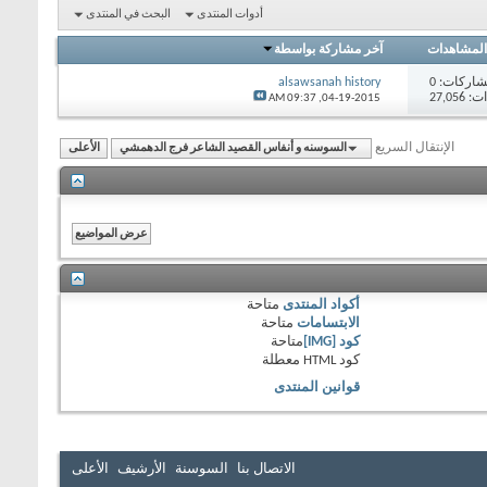
أدوات المنتدى
البحث في المنتدى
المشاهدات
آخر مشاركة بواسطة
اركات:
0
alsawsanah history
27,05
09:37 AM
04-19-2015,
الإنتقال السريع
السوسنه و أنفاس القصيد الشاعر فرج الدهمشي
الأعلى
أكواد المنتدى
متاحة
الابتسامات
متاحة
كود [IMG]
متاحة
كود HTML
معطلة
قوانين المنتدى
الاتصال بنا
السوسنة
الأرشيف
الأعلى