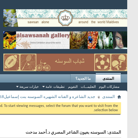
المنتدى
ما الجديد؟
مشاركات اليوم
التعليمـــات
التقويم
تطبيقات عامة
خيارات سريعة
المنتدى
جديد الشاعره و الفنانه الشهيره السوسنه بنت إسماعيل2018
eed. To start viewing messages, select the forum that you want to visit from the
selection below.
المنتدى:
السوسنه بعيون الشاعر المصري د.أحمد مدحت