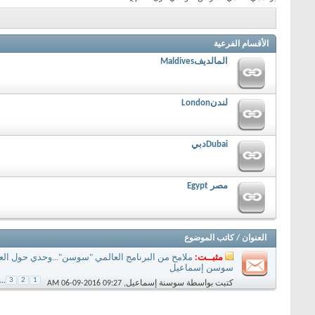
الأقسام الفرعية
المالديفMaldives
لندنLondon
Dubaiدبي
مصر Egypt
العنوان
/
كاتب الموضوع
مثبــت:
ملامح من البرنامج العالمي "سوسن"...وحدي حول العالم 
سوسن إسماعيل
...
3
2
1
كتبت بواسطة
سوسنة إسماعيل
‏, 06-09-2016 09:27 AM