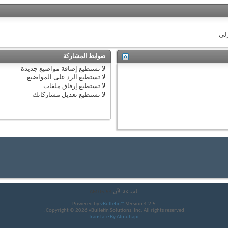
زلي
ضوابط المشاركة
لا تستطيع
إضافة مواضيع جديدة
لا تستطيع
الرد على المواضيع
لا تستطيع
إرفاق ملفات
لا تستطيع
تعديل مشاركاتك
الساعة الآن
05:54 AM
Powered by
vBulletin™
Version 4.2.5
Copyright © 2026 vBulletin Solutions, Inc. All rights reserved.
Translate By Almuhajir