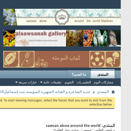
المنتدى
ما الجديد؟
مشاركات اليوم
التعليمـــات
التقويم
تطبيقات عامة
خيارات سريعة
المنتدى
جديد الشاعره و الفنانه الشهيره السوسنه بنت إسماعيل2018
eed. To start viewing messages, select the forum that you want to visit from the
selection below.
المنتدى:
sawsan alone around the world
برنامجي العالمي :"سوسن"...وحدي حول العالمღ