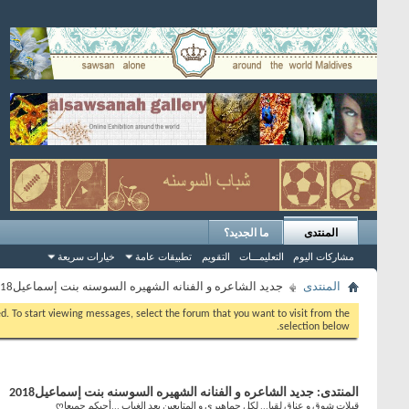
المنتدى
ما الجديد؟
مشاركات اليوم
التعليمـــات
التقويم
تطبيقات عامة
خيارات سريعة
المنتدى
جديد الشاعره و الفنانه الشهيره السوسنه بنت إسماعيل2018
eed. To start viewing messages, select the forum that you want to visit from the
selection below.
المنتدى:
جديد الشاعره و الفنانه الشهيره السوسنه بنت إسماعيل2018
قبلات شوق و عناق لقيا... لكل جماهيري و المتابعين بعد الغياب ...أحبكم جميعاღ