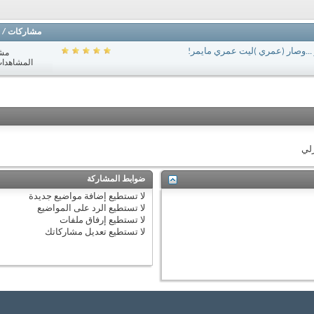
مشاركات
/
بر ...وصار (عمري )ليت عمري مايمر!
مش
المشاهدات: 940
زلي
ضوابط المشاركة
لا تستطيع
إضافة مواضيع جديدة
لا تستطيع
الرد على المواضيع
لا تستطيع
إرفاق ملفات
لا تستطيع
تعديل مشاركاتك