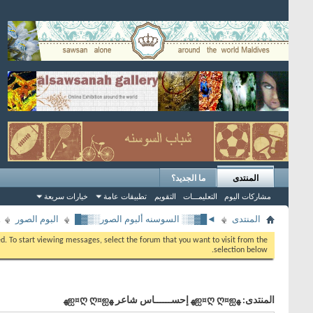
المنتدى
ما الجديد؟
مشاركات اليوم
التعليمـــات
التقويم
تطبيقات عامة
خيارات سريعة
المنتدى
◄█▓▒░ السوسنه ألبوم الصور░▒▓█
البوم الصور
eed. To start viewing messages, select the forum that you want to visit from the
selection below.
المنتدى:
ﻬஐ¤ღ ღ¤ஐﻬ إحســــــاس شاعر ﻬஐ¤ღ ღ¤ஐﻬ