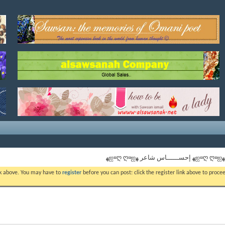
ﻬஐ¤ღ ღ¤ஐﻬ إحســــــاس شاعر ﻬஐ¤ღ ღ¤ஐﻬ
ink above. You may have to
register
before you can post: click the register link above to proc