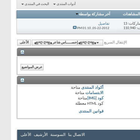
أدوات المنتدى
البحث في المنتدى
المشاهدات
آخر مشاركة بواسطة
اركات:
13
تفاصيل
110,
01:10 PM
05-22-2012,
الإنتقال السريع
ﻬஐ¤ღ ღ¤ஐﻬ إحســــــاس شاعر ﻬஐ¤ღ ღ¤ஐﻬ
الأعلى
أكواد المنتدى
متاحة
الابتسامات
متاحة
كود [IMG]
متاحة
كود HTML
معطلة
قوانين المنتدى
الاتصال بنا
السوسنة
الأرشيف
الأعلى