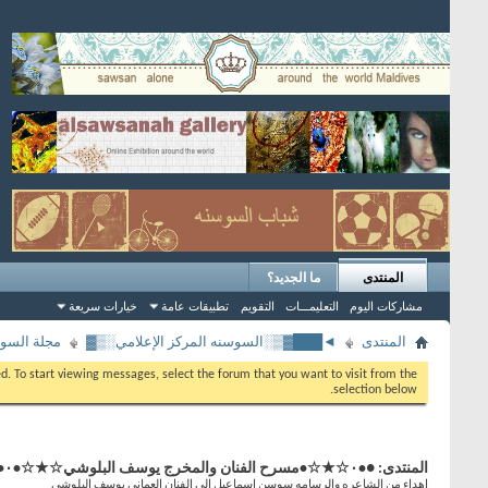
المنتدى
ما الجديد؟
مشاركات اليوم
التعليمـــات
التقويم
تطبيقات عامة
خيارات سريعة
المنتدى
◄███▓▒░السوسنه المركز الإعلامي░▒▓
مجلة السوس
eed. To start viewing messages, select the forum that you want to visit from the
selection below.
المنتدى:
●•۰☆★☆•مسرح الفنان والمخرج يوسف البلوشي☆★☆•۰•●
إهداء من الشاعره والرسامه سوسن إسماعيل إلى الفنان العماني يوسف البلوشي