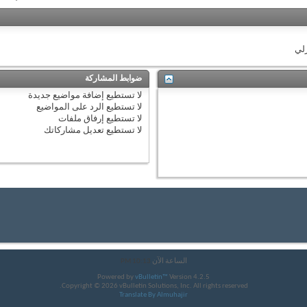
زلي
ضوابط المشاركة
لا تستطيع
إضافة مواضيع جديدة
لا تستطيع
الرد على المواضيع
لا تستطيع
إرفاق ملفات
لا تستطيع
تعديل مشاركاتك
الساعة الآن
10:13 PM
Powered by
vBulletin™
Version 4.2.5
Copyright © 2026 vBulletin Solutions, Inc. All rights reserved.
Translate By Almuhajir