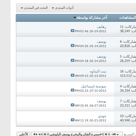
أدوات المنتدى
البحث في المنتدى
المشاهدات
آخر مشاركة بواسطة
اركات:
11
رهايف
38,24
01:46 PM
05-19-2012,
اركات:
6
يوسف
20,82
04:20 PM
05-14-2012,
اركات:
5
يوسف
26,25
04:18 PM
05-14-2012,
اركات:
16
بنت البداوه
153,
09:53 AM
05-13-2012,
اركات:
4
سوسنة إسماعيل
34,33
02:23 PM
07-15-2012,
اركات:
7
يوسف
23,31
10:45 AM
06-27-2012,
اركات:
10
جودي
40,94
11:19 AM
05-21-2012,
ل السريع
●•۰☆★☆•مسرح الفنان والمخرج يوسف البلوشي☆★☆•۰•●
الأعلى