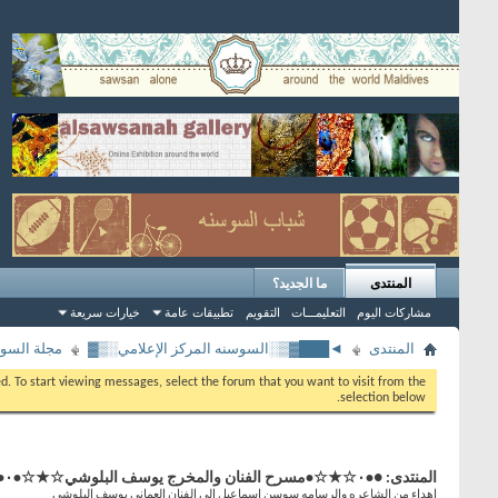
المنتدى
ما الجديد؟
مشاركات اليوم
التعليمـــات
التقويم
تطبيقات عامة
خيارات سريعة
المنتدى
◄███▓▒░السوسنه المركز الإعلامي░▒▓
مجلة السوس
eed. To start viewing messages, select the forum that you want to visit from the
selection below.
المنتدى:
●•۰☆★☆•مسرح الفنان والمخرج يوسف البلوشي☆★☆•۰•●
إهداء من الشاعره والرسامه سوسن إسماعيل إلى الفنان العماني يوسف البلوشي