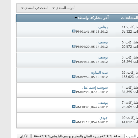
أدوات المنتدى
البحث في المنتدى
المشاهدات
آخر مشاركة بواسطة
اركات:
11
رهايف
38,32
01:46 PM
05-19-2012,
اركات:
6
يوسف
20,87
04:20 PM
05-14-2012,
اركات:
5
يوسف
26,29
04:18 PM
05-14-2012,
اركات:
16
بنت البداوه
153,
09:53 AM
05-13-2012,
اركات:
4
سوسنة إسماعيل
34,39
02:23 PM
07-15-2012,
اركات:
7
يوسف
23,36
10:45 AM
06-27-2012,
اركات:
10
جودي
41,01
11:19 AM
05-21-2012,
ل السريع
●•۰☆★☆•مسرح الفنان والمخرج يوسف البلوشي☆★☆•۰•●
الأعلى