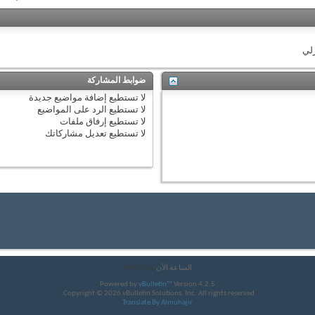
زلي
ضوابط المشاركة
لا تستطيع
إضافة مواضيع جديدة
لا تستطيع
الرد على المواضيع
لا تستطيع
إرفاق ملفات
لا تستطيع
تعديل مشاركاتك
الساعة الآن
07:55 AM
Powered by
vBulletin™
Version 4.2.5
Copyright © 2026 vBulletin Solutions, Inc. All rights reserved.
Translate By Almuhajir