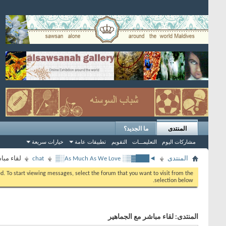
المنتدى
ما الجديد؟
مشاركات اليوم
التعليمـــات
التقويم
تطبيقات عامة
خيارات سريعة
المنتدى
◄███▓▒░ As Much As We Love░▒
chat
لقاء مبا
eed. To start viewing messages, select the forum that you want to visit from the
selection below.
المنتدى:
لقاء مباشر مع الجماهير