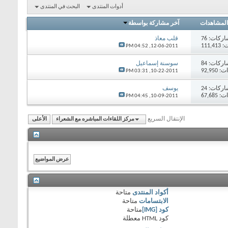
أدوات المنتدى
البحث في المنتدى
المشاهدات
آخر مشاركة بواسطة
اركات:
76
قلب معاذ
111,
04:52 PM
12-06-2011,
اركات:
84
سوسنة إسماعيل
92,95
03:31 PM
10-22-2011,
اركات:
24
يوسف
67,68
04:45 PM
10-09-2011,
الإنتقال السريع
مركز اللقاءات المباشره مع الشعراء
الأعلى
أكواد المنتدى
متاحة
الابتسامات
متاحة
كود [IMG]
متاحة
كود HTML
معطلة