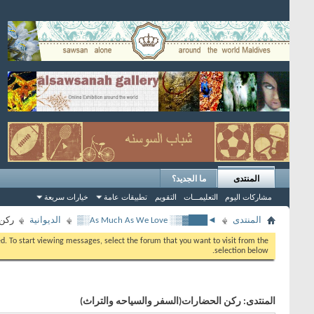
المنتدى
ما الجديد؟
مشاركات اليوم
التعليمـــات
التقويم
تطبيقات عامة
خيارات سريعة
المنتدى
◄███▓▒░ As Much As We Love░▒
الديوانية
ركن 
eed. To start viewing messages, select the forum that you want to visit from the
selection below.
المنتدى:
ركن الحضارات(السفر والسياحه والتراث)