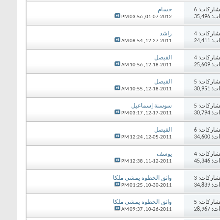
اركات:
6
حسام
35,49
03:56 PM
01-07-2012,
اركات:
4
راشد
24,41
08:54 AM
12-27-2011,
اركات:
4
الفيصل
25,60
10:56 AM
12-18-2011,
اركات:
5
الفيصل
30,95
10:55 AM
12-18-2011,
اركات:
5
سوسنة إسماعيل
30,79
03:17 PM
12-17-2011,
اركات:
6
الفيصل
34,60
12:24 PM
12-05-2011,
اركات:
4
يوسف
45,34
12:38 PM
11-12-2011,
اركات:
3
واثق الخطوة يمشي ملكا
34,83
01:25 PM
10-30-2011,
اركات:
5
واثق الخطوة يمشي ملكا
28,96
09:37 AM
10-26-2011,