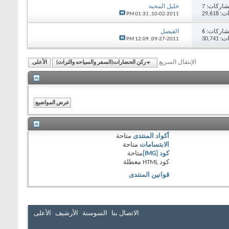
اركات:
7
خليل المحبه
29,61
01:31 PM
10-02-2011,
اركات:
6
الفيصل
30,74
12:09 PM
09-27-2011,
الإنتقال السريع
ركن الحضارات(السفر والسياحه والتراث)
الأعلى
أكواد المنتدى
متاحة
الابتسامات
متاحة
كود [IMG]
متاحة
كود HTML
معطلة
قوانين المنتدى
الاتصال بنا
السوسنة
الأرشيف
الأعلى