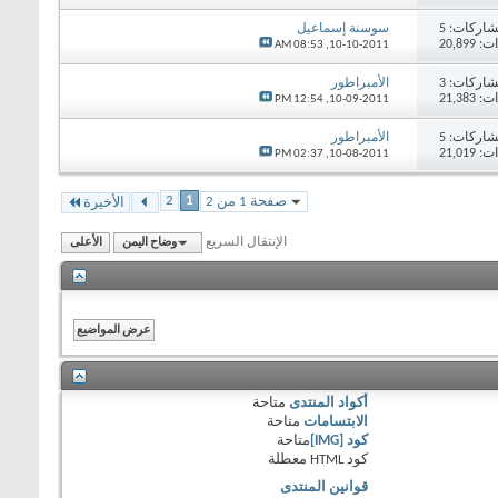
اركات:
5
سوسنة إسماعيل
20,89
08:53 AM
10-10-2011,
اركات:
3
الأمبراطور
21,38
12:54 PM
10-09-2011,
اركات:
5
الأمبراطور
21,01
02:37 PM
10-08-2011,
2
1
صفحة 1 من 2
الأخيرة
الإنتقال السريع
وضاح اليمن
الأعلى
أكواد المنتدى
متاحة
الابتسامات
متاحة
كود [IMG]
متاحة
كود HTML
معطلة
قوانين المنتدى