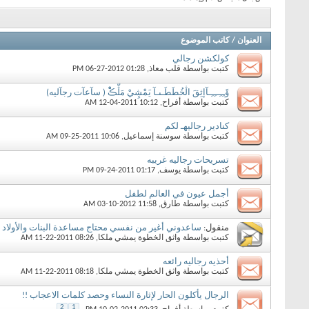
العنوان
/
كاتب الموضوع
كولكشن رجالي
كتبت بواسطة
قلب معاذ
‏, 06-27-2012 01:28 PM
ۆَـِـِــِـِـآإثِقَ اڷخُطَطَـىـآ يَمْڜِيْ مَڷّڪْْ ( سآعآت رجآليه)
كتبت بواسطة
أفراح
‏, 12-04-2011 10:12 AM
كنادير رجاليهـ لكم
كتبت بواسطة
سوسنة إسماعيل
‏, 09-25-2011 10:06 AM
تسريحات رجاليه غريبه
كتبت بواسطة
يوسف
‏, 09-24-2011 01:17 PM
أجمل عيون في العالم لطفل
كتبت بواسطة
طارق
‏, 03-10-2012 11:58 AM
منقول:
ساعدوني أغير من نفسي محتاج مساعدة البنات والأولاد 
كتبت بواسطة
واثق الخطوة يمشي ملكا
‏, 11-22-2011 08:26 AM
أحذيه رجاليه رائعه
كتبت بواسطة
واثق الخطوة يمشي ملكا
‏, 11-22-2011 08:18 AM
الرجال يأكلون الحار لإثارة النساء وحصد كلمات الاعجاب !!
2
1