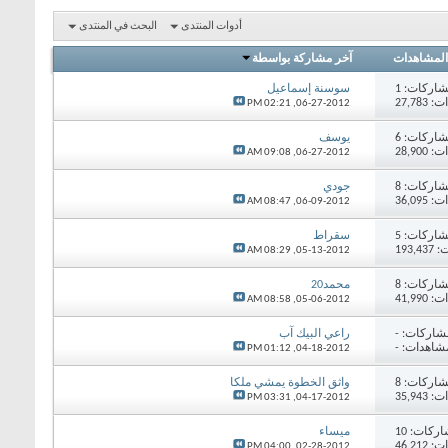
أدوات المنتدى
البحث في المنتدى
المشاهدات
آخر مشاركة بواسطة
اركات:
1
سوسنة إسماعيل
27,78
02:21 PM
06-27-2012,
اركات:
6
يوسف
28,90
09:08 AM
06-27-2012,
اركات:
8
جودي
36,09
08:47 AM
06-09-2012,
اركات:
5
سقراط
193,
08:29 AM
05-13-2012,
اركات:
8
محمد20
41,99
08:58 AM
05-06-2012,
شاركات:
-
راعي البيك آب
شاهدات: -
01:12 PM
04-18-2012,
اركات:
8
واثق الخطوة يمشي ملكا
35,94
03:31 PM
04-17-2012,
اركات:
10
ميساء
46,21
04:00 PM
02-28-2012,