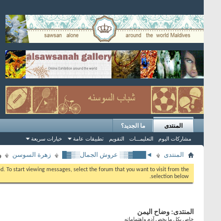
المنتدى
ما الجديد؟
مشاركات اليوم
التعليمـــات
التقويم
تطبيقات عامة
خيارات سريعة
المنتدى
◄███▓▒░ عروش الجمال░▒▓█
زهرة السوسن
و
eed. To start viewing messages, select the forum that you want to visit from the
selection below.
المنتدى:
وضاح اليمن
خاص بكل ما يخص آدم وإهتماماته