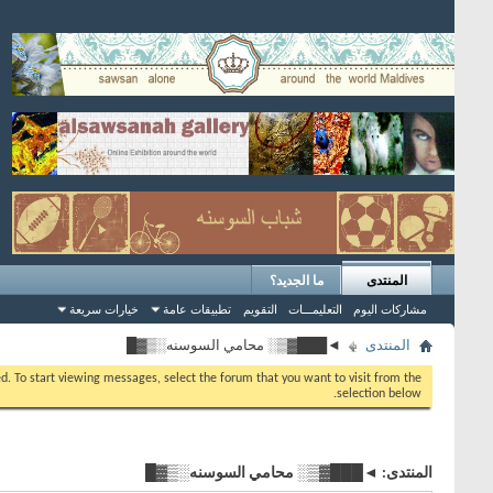
المنتدى
ما الجديد؟
مشاركات اليوم
التعليمـــات
التقويم
تطبيقات عامة
خيارات سريعة
المنتدى
◄███▓▒░ محامي السوسنه░▒▓█
eed. To start viewing messages, select the forum that you want to visit from the
selection below.
المنتدى:
◄███▓▒░ محامي السوسنه░▒▓█