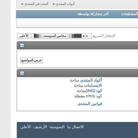
أدوات المنتدى
البحث في المنتدى
المشاهدات
آخر مشاركة بواسطة
الإنتقال السريع
◄███▓▒░ محامي السوسنه░▒▓█
الأعلى
أكواد المنتدى
متاحة
الابتسامات
متاحة
كود [IMG]
متاحة
كود HTML
معطلة
قوانين المنتدى
الاتصال بنا
السوسنة
الأرشيف
الأعلى