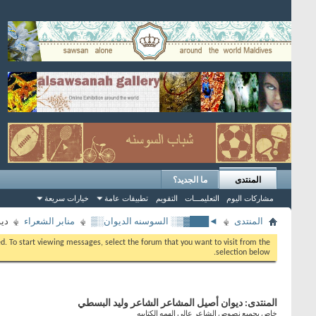
المنتدى
ما الجديد؟
مشاركات اليوم
التعليمـــات
التقويم
تطبيقات عامة
خيارات سريعة
المنتدى
◄███▓▒░ السوسنه الديوان░▒
منابر الشعراء
دي
eed. To start viewing messages, select the forum that you want to visit from the
selection below.
المنتدى:
ديوان أصيل المشاعر الشاعر وليد البسطي
خاص بجميع نصوص الشاعر عالي الهمه الكتابيه