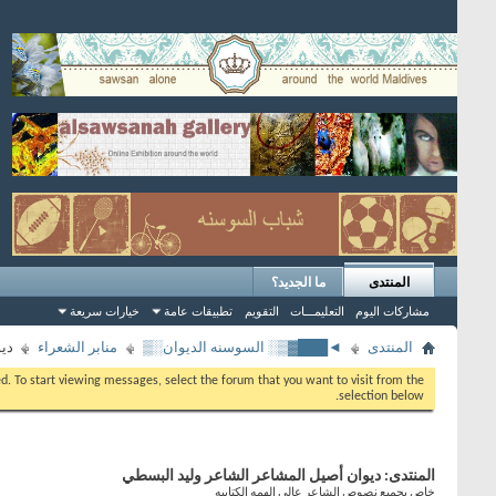
المنتدى
ما الجديد؟
مشاركات اليوم
التعليمـــات
التقويم
تطبيقات عامة
خيارات سريعة
المنتدى
◄███▓▒░ السوسنه الديوان░▒
منابر الشعراء
دي
eed. To start viewing messages, select the forum that you want to visit from the
selection below.
المنتدى:
ديوان أصيل المشاعر الشاعر وليد البسطي
خاص بجميع نصوص الشاعر عالي الهمه الكتابيه