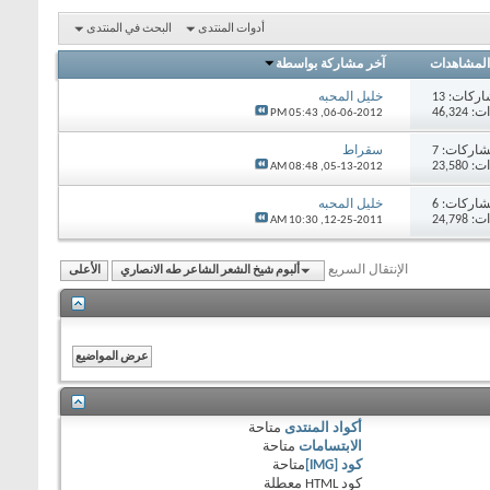
أدوات المنتدى
البحث في المنتدى
المشاهدات
آخر مشاركة بواسطة
اركات:
13
خليل المحبه
46,32
05:43 PM
06-06-2012,
اركات:
7
سقراط
23,58
08:48 AM
05-13-2012,
اركات:
6
خليل المحبه
24,79
10:30 AM
12-25-2011,
الإنتقال السريع
ألبوم شيخ الشعر الشاعر طه الانصاري
الأعلى
أكواد المنتدى
متاحة
الابتسامات
متاحة
كود [IMG]
متاحة
كود HTML
معطلة