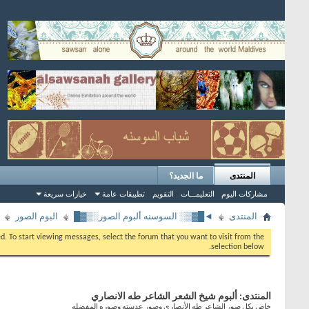
المنتدى
ما الجديد؟
مشاركات اليوم
التعليمـــات
التقويم
تطبيقات عامة
خيارات سريعة
المنتدى
◄█▓▒░ السوسنه ألبوم الصور░▒▓█
البوم الصور
eed. To start viewing messages, select the forum that you want to visit from the
selection below.
المنتدى:
ألبوم شيخ الشعر الشاعر طه الانصاري
خاص بكل صور الشاعر طه الأنصاري وصور عدسته وصوره المفضله