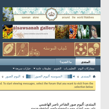
المنتدى
ما الجديد؟
مشاركات اليوم
التعليمـــات
التقويم
تطبيقات عامة
خيارات سريعة
المنتدى
◄█▓▒░ السوسنه ألبوم الصور░▒▓█
البوم الصور
eed. To start viewing messages, select the forum that you want to visit from the
selection below.
المنتدى:
ألبوم صور الشاعر ناصر الهاشمي
خاص بصور الشاعر وصوره المفضله والصور الملتقطه بعدسته