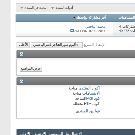
أدوات المنتدى
البحث في المنتدى
المشاهدات
آخر مشاركة بواسطة
اركات:
4
محمد اليافعي
40,47
11:07 AM
07-13-2011,
الإنتقال السريع
ألبوم صور الشاعر ناصر الهاشمي
الأعلى
أكواد المنتدى
متاحة
الابتسامات
متاحة
كود [IMG]
متاحة
كود HTML
معطلة
قوانين المنتدى
الاتصال بنا
السوسنة
الأرشيف
الأعلى