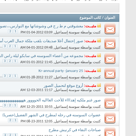
العنوان
/
كاتب الموضوع
مثبــت:
معشوقتي م ط ر ح في وشوشاتها مع النوارس،،،تصوي
2
1
كتبت بواسطة
سوسنة إسماعيل
‏, 01-04-2012 03:09 PM
مثبــت:
صور إحتفال أغلا صديقات بلقب ملكة جمال العرب أ
...
3
2
1
كتبت بواسطة
سوسنة إسماعيل
‏, 04-01-2012 09:48 AM
مثبــت:
مجموعه من أعضاء السوسنه في سابكو ليلة راس الس
3
2
1
كتبت بواسطة
سوسنة إسماعيل
‏, 01-01-2012 11:45 AM
مثبــت:
Kr-annual party -january 25
...
3
2
1
كتبت بواسطة
سوسنة إسماعيل
‏, 01-28-2012 11:27 AM
مثبــت:
أروع موقع لتحميل الصور
كتبت بواسطة
سوسنة إسماعيل
‏, 12-03-2011 11:17 AM
صور غنم ملكيه إهداااء للأخت الغااليه الحوووور هههههههههههههه
...
3
2
1
كتبت بواسطة
سوسنة إسماعيل
‏, 12-25-2011 10:55 AM
عضوات السوسنه في رحله لمطرح في الشهر الفضيل(حصريا)
2
1
كتبت بواسطة
سوسنة إسماعيل
‏, 08-23-2011 12:05 PM
صباحات النقاء في كرنيش مطرح
...
3
2
1