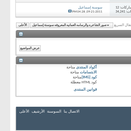
اركات:
12
سوسنة إسماعيل
34,24
04:28 PM
09-21-2011,
تقال السريع
صور الشاعره والرسامه العمانيه المعروفه سوسنة إسماعيل
الأعلى
أكواد المنتدى
متاحة
الابتسامات
متاحة
كود [IMG]
متاحة
كود HTML
معطلة
قوانين المنتدى
الاتصال بنا
السوسنة
الأرشيف
الأعلى