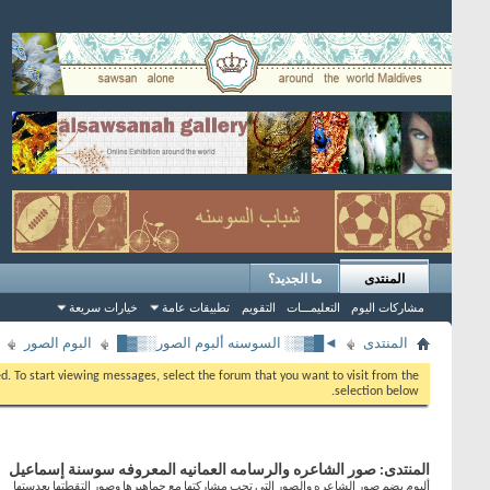
المنتدى
ما الجديد؟
مشاركات اليوم
التعليمـــات
التقويم
تطبيقات عامة
خيارات سريعة
المنتدى
◄█▓▒░ السوسنه ألبوم الصور░▒▓█
البوم الصور
eed. To start viewing messages, select the forum that you want to visit from the
selection below.
المنتدى:
صور الشاعره والرسامه العمانيه المعروفه سوسنة إسماعيل
ألبوم يضم صور الشاعره والصور التي تحب مشاركتها مع جماهيرها وصور إلتقطتها بعدستها