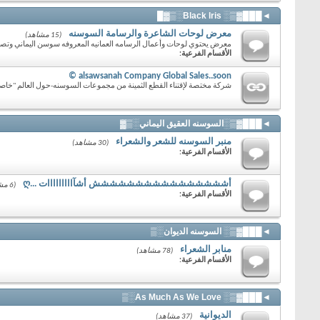
◄███▓▒░ Black lris░▒▓█
معرض لوحات الشاعرة والرسامة السوسنه
(15 مشاهد)
معرض يحتوي لوحات وأعمال الرسامه العمانيه المعروفه سوسن اليماني وتصا
الأقسام الفرعية:
alsawsanah Company Global Sales..soon ©
شركة مختصة لإقتناء القطع الثمينة من مجموعات السوسنه-حول العالم "خاص
◄███▓▒░السوسنه العقيق اليماني░▒▓
منبر السوسنه للشعر والشعراء
(30 مشاهد)
الأقسام الفرعية:
أشششششششششششششششش أشآااااااااات ...ღ
(6 مشاهد)
الأقسام الفرعية:
◄███▓▒░ السوسنه الديوان░▒
منابر الشعراء
(78 مشاهد)
الأقسام الفرعية:
◄███▓▒░ As Much As We Love░▒
الديوانية
(37 مشاهد)