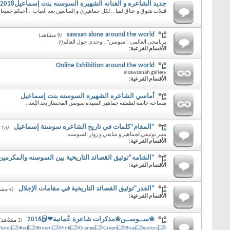
جديد الشاعره و الفنانه الشهيره السوسنه بنت إسماعيل2018
قبلات شوق و عناق لقيا... لكل جماهيري و المتابعين بعد الغياب ...أحبكم جميعاღ
sawsan alone around the world
(9 مشاهد)
برنامجي العالمي :"سوسن"...وحدي حول العالمღ
الأقسام الفرعية:
Online Exhibition around the world
alsawsanah gallery
الأقسام الفرعية:
أماسي الشاعره الشهيره السوسنه بنت إسماعيل
مساحه خاصه لطمئنة جماهير السيده سوسن المحضار بعد البُعد...
"المقام"كلمات في تاريخ الشاعره سوسنة إسماعيل
(16 مشاهد)
منبر توثيقي لجماهير و متابعي و زوار السوسنه
الأقسام الفرعية:
"الشامه"توثيق القصائد التاريخية بين السوسنه والمكرمين
الأقسام الفرعية:
"القدر"توثيق القصائد التاريخية في مقامات الإجلال
(4 مشاهد)
الأقسام الفرعية:
❀ســوســن❀مذكرات شاعرة عُمانية❤2016இ
(3 مشاهد)