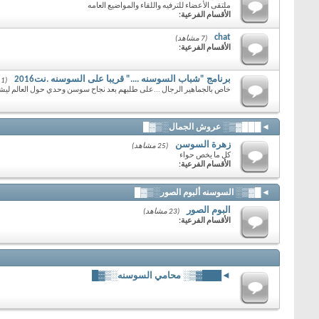
ملتقى الأعضاء للترفيه واللقاء والمواضيع العامه
الأقسام الفرعية:
chat
(7 مشاهد)
الأقسام الفرعية:
برنامج "شباب السوسنه ...." قريبا على السوسنه .نت2016
(1 مشاهد)
خاص بالجماهير الرجال ...على طلبهم بعد نجاح سوسن وحدي حول العالم ليشا
◄███▓▒░ عروش الجمال░▒▓█
زهرة السوسن
(25 مشاهد)
كل ما يخص حواء
الأقسام الفرعية:
◄█▓▒░ السوسنه ألبوم الصور░▒▓█
البوم الصور
(23 مشاهد)
الأقسام الفرعية:
◄███▓▒░ محامي السوسنه░▒▓█