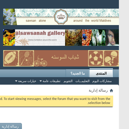
المنتدى
ما الجديد؟
مشاركات اليوم
التعليمـــات
التقويم
تطبيقات عامة
خيارات سريعة
رسالة إدارية
eed. To start viewing messages, select the forum that you want to visit from the
selection below.
رسالة إدارية