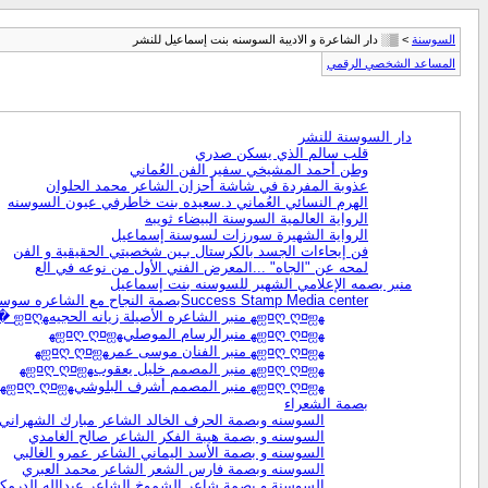
السوسنة
> ▒░ دار الشاعرة و الاديبة السوسنه بنت إسماعيل للنشر
المساعد الشخصي الرقمي
دار السوسنة للنشر
قلب سالم الذي يسكن صدري
وطن أحمد المشيخي سفير الفن العُماني
عذوبة المفردة في شاشة أحزان الشاعر محمد الحلوان
الهرم النسائي العُماني د.سعيده بنت خاطرفي عيون السوسنه
الرواية العالمية السوسنة البيضاء ثويبه
الرواية الشهيرة سورزات لسوسنة إسماعيل
فن إيحاءات الجسد بالكرستال بـين شخصيتي الحقيقية و الفن
لمحه عن "الجاه" ...المعرض الفني الأول من نوعه في الع
منبر بصمه الإعلامي الشهير للسوسنه بنت إسماعيل
Success Stamp Media centerبصمة النجاح مع الشاعره سوسن إسماعيل
ﻬஐ¤ღ ღ¤ஐﻬ منبر الشاعره الأصيلة زيانه الحجيهﻬஐ¤ღ �
ﻬஐ¤ღ ღ¤ஐﻬ منبرالرسام الموصليﻬஐ¤ღ ღ¤ஐﻬ
ﻬஐ¤ღ ღ¤ஐﻬ منبر الفنان موسى عمرﻬஐ¤ღ ღ¤ஐﻬ
ﻬஐ¤ღ ღ¤ஐﻬ منبر المصمم خليل يعقوبﻬஐ¤ღ ღ¤ஐﻬ
ﻬஐ¤ღ ღ¤ஐﻬ منبر المصمم أشرف البلوشيﻬஐ¤ღ ღ¤ஐﻬ
بصمة الشعراء
السوسنه وبصمة الحرف الخالد الشاعر مبارك الشهراني
السوسنه و بصمة هيبة الفكر الشاعر صالح الغامدي
السوسنه و بصمة الأسد اليماني الشاعر عمرو الغالبي
السوسنه وبصمة فارس الشعر الشاعر محمد العبري
السوسنة و بصمة شاعر الشموخ الشاعر عبدالله الدرمك