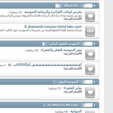
◄███▓▒░ Black lris░▒▓█
معرض لوحات الشاعرة والرسامة السوسنه
(16 مشاهد)
معرض يحتوي لوحات وأعمال الرسامه العمانيه المعروفه سوسن اليماني وتصا
الأقسام الفرعية:
alsawsanah Company Global Sales..soon ©
شركة مختصة لإقتناء القطع الثمينة من مجموعات السوسنه-حول العالم "خاص
◄███▓▒░السوسنه العقيق اليماني░▒▓
منبر السوسنه للشعر والشعراء
(30 مشاهد)
الأقسام الفرعية:
أشششششششششششششششش أشآااااااااات ...ღ
(1 مشاهد)
الأقسام الفرعية:
◄███▓▒░ السوسنه الديوان░▒
منابر الشعراء
(75 مشاهد)
الأقسام الفرعية:
◄███▓▒░ As Much As We Love░▒
الديوانية
(48 مشاهد)