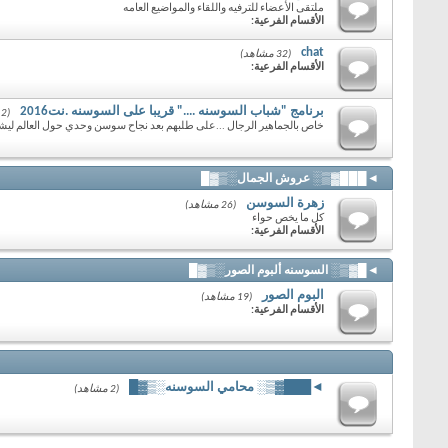
ملتقى الأعضاء للترفيه واللقاء والمواضيع العامه
الأقسام الفرعية:
chat
(32 مشاهد)
الأقسام الفرعية:
برنامج "شباب السوسنه ...." قريبا على السوسنه .نت2016
(2 مشاهد)
خاص بالجماهير الرجال ...على طلبهم بعد نجاح سوسن وحدي حول العالم ليشا
◄███▓▒░ عروش الجمال░▒▓█
زهرة السوسن
(26 مشاهد)
كل ما يخص حواء
الأقسام الفرعية:
◄█▓▒░ السوسنه ألبوم الصور░▒▓█
البوم الصور
(19 مشاهد)
الأقسام الفرعية:
◄███▓▒░ محامي السوسنه░▒▓█
(2 مشاهد)