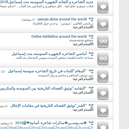
جديد الشاعره و الفنانه الشهيره السوسنه بنت إسماعيل2018
قبلات شوق و عناق لقيا... لكل جماهيري و المتابعين بعد الغياب ...أحبكم جميعاღ
sawsan alone around the world
(7 مشاهد)
برنامجي العالمي :"سوسن"...وحدي حول العالمღ
الأقسام الفرعية:
Online Exhibition around the world
alsawsanah gallery
الأقسام الفرعية:
أماسي الشاعره الشهيره السوسنه بنت إسماعيل
مساحه خاصه لطمئنة جماهير السيده سوسن المحضار بعد البُعد...
"المقام"كلمات في تاريخ الشاعره سوسنة إسماعيل
(12 مشاهد)
منبر توثيقي لجماهير و متابعي و زوار السوسنه
الأقسام الفرعية:
"الشامه"توثيق القصائد التاريخية بين السوسنه والمكرمين
الأقسام الفرعية:
"القدر"توثيق القصائد التاريخية في مقامات الإجلال
(6 مشاهد)
الأقسام الفرعية:
❀ســوســن❀مذكرات شاعرة عُمانية❤2016இ
(3 مشاهد)